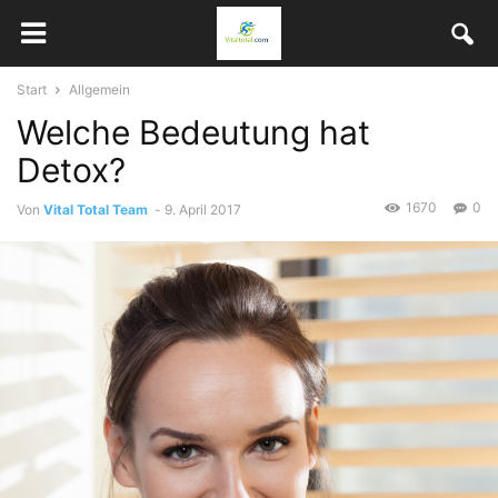
Start
Allgemein
Welche Bedeutung hat
Detox?
1670
0
Von
Vital Total Team
-
9. April 2017