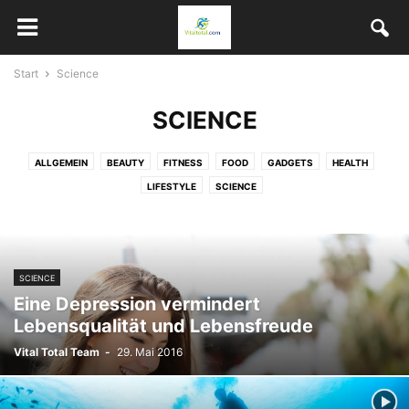
Start
Science
SCIENCE
ALLGEMEIN
BEAUTY
FITNESS
FOOD
GADGETS
HEALTH
LIFESTYLE
SCIENCE
SCIENCE
Eine Depression vermindert
Lebensqualität und Lebensfreude
Vital Total Team
-
29. Mai 2016