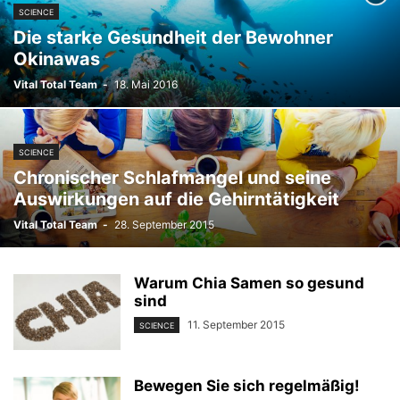
SCIENCE
Die starke Gesundheit der Bewohner
Okinawas
Vital Total Team
-
18. Mai 2016
SCIENCE
Chronischer Schlafmangel und seine
Auswirkungen auf die Gehirntätigkeit
Vital Total Team
-
28. September 2015
Warum Chia Samen so gesund
sind
11. September 2015
SCIENCE
Bewegen Sie sich regelmäßig!