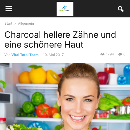
Start
Allgemein
Charcoal hellere Zähne und
eine schönere Haut
1794
0
Von
Vital Total Team
-
10. Mai 2017