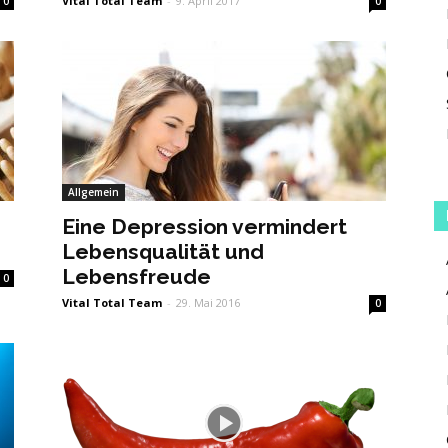
Vital Total Team
-
9. April 2017
0
0
Allgemein
Eine Depression vermindert
Lebensqualität und
Lebensfreude
0
Vital Total Team
-
29. Mai 2016
0