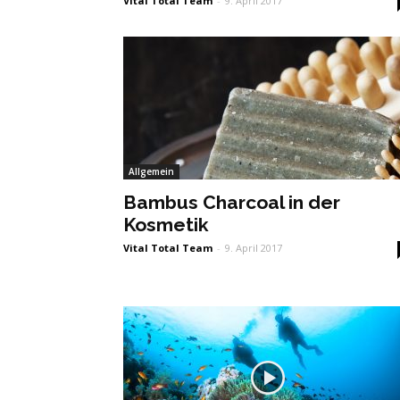
Vital Total Team
-
9. April 2017
Allgemein
Bambus Charcoal in der
Kosmetik
Vital Total Team
-
9. April 2017