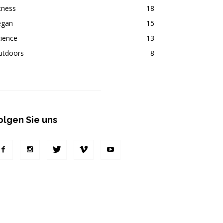
tness
18
egan
15
ience
13
utdoors
8
olgen Sie uns