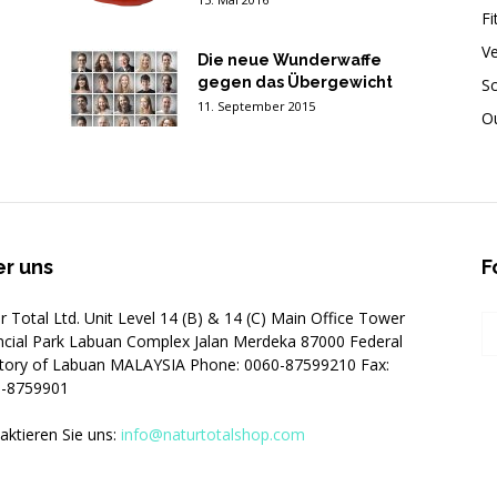
Fi
V
Die neue Wunderwaffe
gegen das Übergewicht
Sc
11. September 2015
O
r uns
F
r Total Ltd. Unit Level 14 (B) & 14 (C) Main Office Tower
ncial Park Labuan Complex Jalan Merdeka 87000 Federal
itory of Labuan MALAYSIA Phone: 0060-87599210 Fax:
-8759901
aktieren Sie uns:
info@naturtotalshop.com