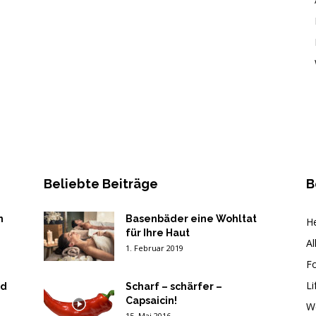
Beliebte Beiträge
B
n
Basenbäder eine Wohltat
He
für Ihre Haut
Al
1. Februar 2019
F
Li
nd
Scharf – schärfer –
Capsaicin!
W
15. Mai 2016