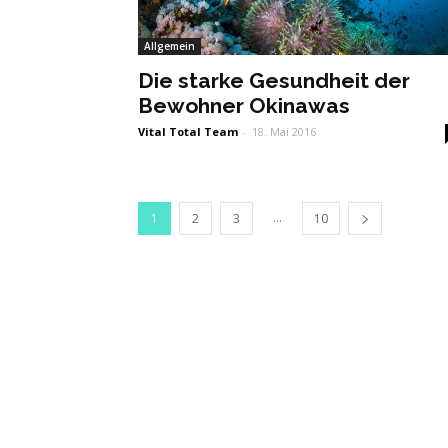
Allgemein
Die starke Gesundheit der
Bewohner Okinawas
Vital Total Team
-
18. Mai 2016
...
1
2
3
10