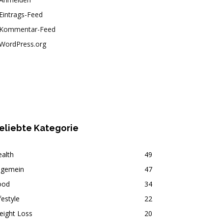
Eintrags-Feed
Kommentar-Feed
WordPress.org
eliebte Kategorie
alth
49
lgemein
47
ood
34
festyle
22
eight Loss
20