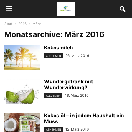
Start
2016
März
Monatsarchive: März 2016
Kokosmilch
26. März 2016
ABNEHMEN
Wundergetränk mit
Wunderwirkung?
19. März 2016
ALLGEMEIN
Kokoslöl – in jedem Haushalt ein
Muss
12. März 2016
ABNEHMEN