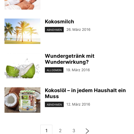
Kokosmilch
26. März 2016
ABNEHMEN
Wundergetränk mit
Wunderwirkung?
19. März 2016
ALLGEMEIN
Kokoslöl – in jedem Haushalt ein
Muss
12. März 2016
ABNEHMEN
1
2
3