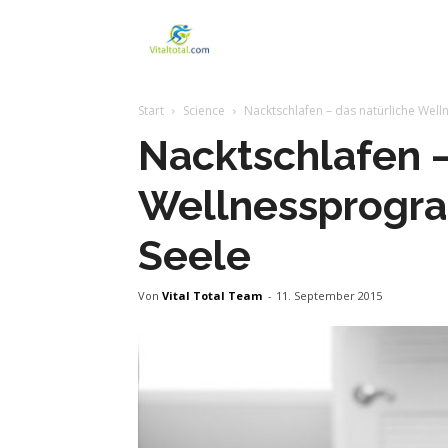
Vitaltotal
Start
Science
Nacktschlafen – das natürliche Wel
Nacktschlafen –
Wellnessprogra
Seele
Von
Vital Total Team
-
11. September 2015