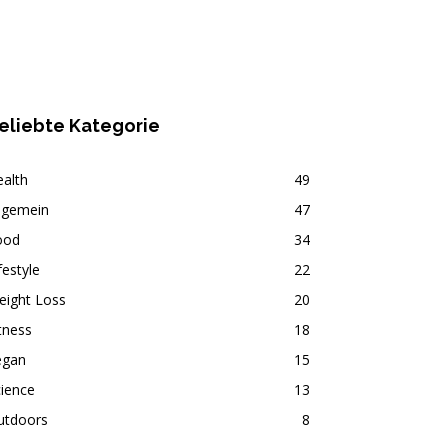
eliebte Kategorie
alth
49
lgemein
47
ood
34
festyle
22
eight Loss
20
tness
18
egan
15
ience
13
utdoors
8