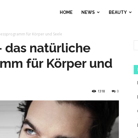
HOME
NEWS
BEAUTY
lnessprogramm für Körper und Seele
 das natürliche
mm für Körper und
1318
0