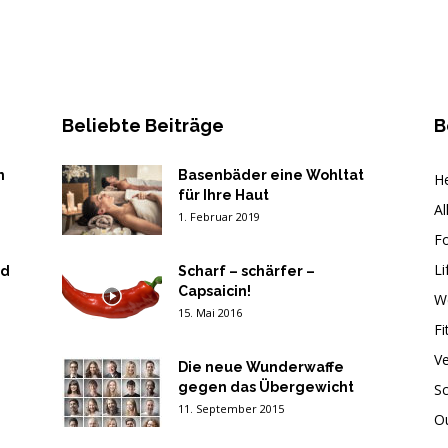
Beliebte Beiträge
B
n
Basenbäder eine Wohltat
He
für Ihre Haut
Al
1. Februar 2019
F
Li
nd
Scharf – schärfer –
Capsaicin!
W
15. Mai 2016
Fi
V
Die neue Wunderwaffe
gegen das Übergewicht
Sc
11. September 2015
O