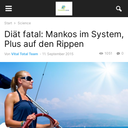
Start
Science
Diät fatal: Mankos im System,
Plus auf den Rippen
1051
0
Von
Vital Total Team
-
11. September 2015