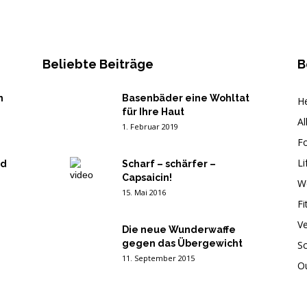
Beliebte Beiträge
B
n
Basenbäder eine Wohltat
He
für Ihre Haut
Al
1. Februar 2019
F
Li
nd
Scharf – schärfer –
Capsaicin!
W
15. Mai 2016
Fi
V
Die neue Wunderwaffe
gegen das Übergewicht
Sc
11. September 2015
O