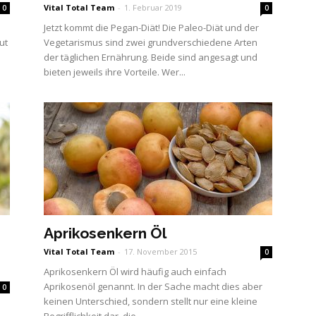
Vital Total Team
-
1. Februar 2019
0
0
Jetzt kommt die Pegan-Diät! Die Paleo-Diät und der
ut
Vegetarismus sind zwei grundverschiedene Arten
der täglichen Ernährung. Beide sind angesagt und
bieten jeweils ihre Vorteile. Wer...
Aprikosenkern Öl
Vital Total Team
-
17. November 2015
0
Aprikosenkern Öl wird häufig auch einfach
Aprikosenöl genannt. In der Sache macht dies aber
0
keinen Unterschied, sondern stellt nur eine kleine