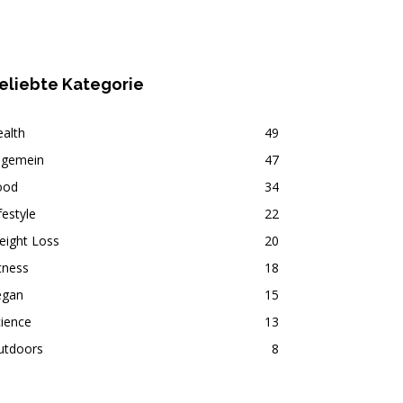
eliebte Kategorie
alth
49
lgemein
47
ood
34
festyle
22
eight Loss
20
tness
18
egan
15
ience
13
utdoors
8