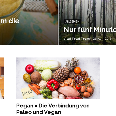
um die
ALLGEMEIN
Nur fünf Minut
Vital Total Team
-
26. April 2016
Pegan = Die Verbindung von
Paleo und Vegan