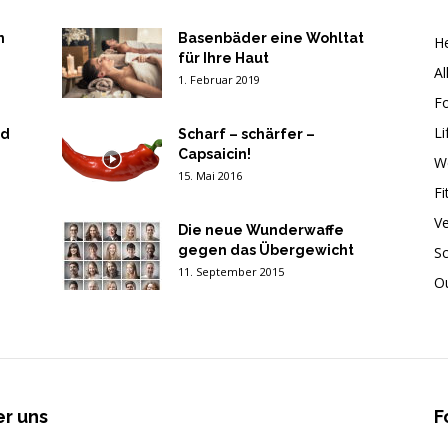
n
Basenbäder eine Wohltat
He
für Ihre Haut
Al
1. Februar 2019
F
Li
nd
Scharf – schärfer –
Capsaicin!
W
15. Mai 2016
Fi
V
Die neue Wunderwaffe
gegen das Übergewicht
Sc
11. September 2015
O
r uns
F