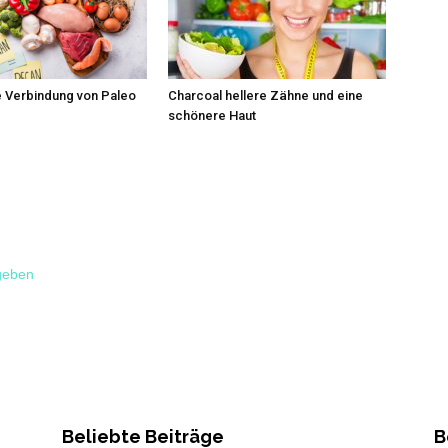
e Verbindung von Paleo
Charcoal hellere Zähne und eine
schönere Haut
geben
Beliebte Beiträge
B