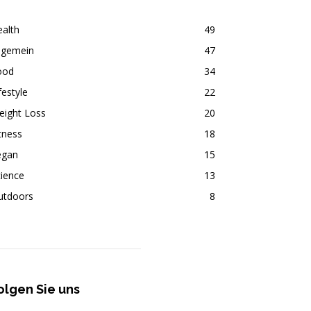
alth
49
lgemein
47
ood
34
festyle
22
eight Loss
20
tness
18
egan
15
ience
13
utdoors
8
olgen Sie uns