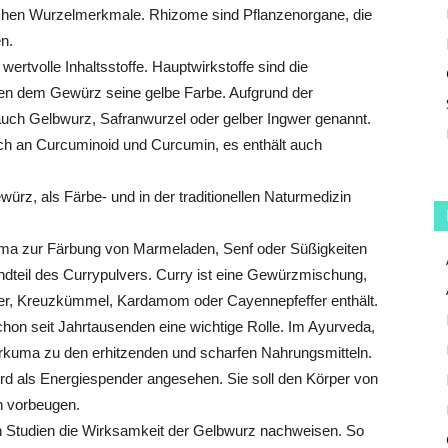
schen Wurzelmerkmale. Rhizome sind Pflanzenorgane, die
n.
tvolle Inhaltsstoffe. Hauptwirkstoffe sind die
en dem Gewürz seine gelbe Farbe. Aufgrund der
uch Gelbwurz, Safranwurzel oder gelber Ingwer genannt.
ich an Curcuminoid und Curcumin, es enthält auch
rz, als Färbe- und in der traditionellen Naturmedizin
kuma zur Färbung von Marmeladen, Senf oder Süßigkeiten
dteil des Currypulvers. Curry ist eine Gewürzmischung,
r, Kreuzkümmel, Kardamom oder Cayennepfeffer enthält.
schon seit Jahrtausenden eine wichtige Rolle. Im Ayurveda,
 Kurkuma zu den erhitzenden und scharfen Nahrungsmitteln.
ird als Energiespender angesehen. Sie soll den Körper von
n vorbeugen.
n Studien die Wirksamkeit der Gelbwurz nachweisen. So