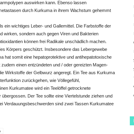
 Darmpolypen auswirken kann. Ebenso lassen
smetastasen durch Kurkuma in ihrem Wachstum gehemmt
s ein wichtiges Leber- und Gallemittel. Die Farbstoffe der
 wirken, sondern auch gegen Viren und Bakterien
ntioxidantien können frei Radikale unschädlich machen.
es Körpers geschützt. Insbesondere das Lebergewebe
a hat somit eine hepatoprotektive und antihepatotoxische
t zudem einen entzündeten und / oder gereizten Magen-
die Wirkstoffe der Gelbwurz angeregt. Ein Tee aus Kurkuma
erfunktion zurückgehen, wie Völlegefühl,
nen Kurkumatee wird ein Teelöffel getrocknete
bergossen. Der Tee sollte eine Viertelstunde ziehen und
 Bei Verdauungsbeschwerden sind zwei Tassen Kurkumatee
a